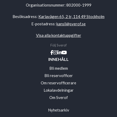
Organisationsnummer: 802000-1999
Besöksadress:
Karlavägen 65, 2 tr, 114 49 Stockholm
E-postadress:
kansli@sverof.se
Visa alla kontaktuppgifter
Följ Sverof
INNEHÅLL
Bli medlem
Bli reservofficer
Om reservofficerare
Lokalavdelningar
Om Sverof
Nyhetsarkiv