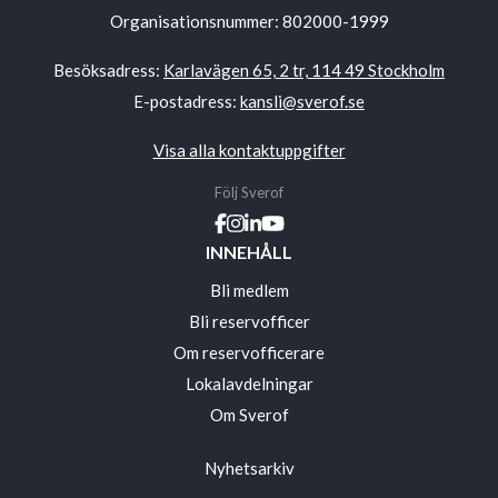
Organisationsnummer: 802000-1999
Besöksadress:
Karlavägen 65, 2 tr, 114 49 Stockholm
E-postadress:
kansli@sverof.se
Visa alla kontaktuppgifter
Följ Sverof
INNEHÅLL
Bli medlem
Bli reservofficer
Om reservofficerare
Lokalavdelningar
Om Sverof
Nyhetsarkiv