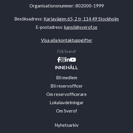
Organisationsnummer: 802000-1999
Besöksadress:
Karlavägen 65, 2 tr, 114 49 Stockholm
E-postadress:
kansli@sverof.se
Visa alla kontaktuppgifter
Följ Sverof
INNEHÅLL
Bli medlem
Bli reservofficer
Om reservofficerare
Lokalavdelningar
Om Sverof
Nyhetsarkiv