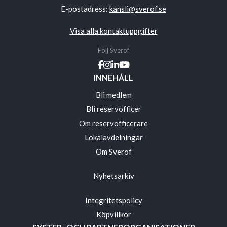
E-postadress:
kansli@sverof.se
Visa alla kontaktuppgifter
Följ Sverof
INNEHÅLL
Bli medlem
Bli reservofficer
Om reservofficerare
Lokalavdelningar
Om Sverof
Nyhetsarkiv
Integritetspolicy
Köpvillkor