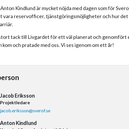
 Anton Kindlund är mycket nöjda med dagen som för Sverof
 vara reservofficer, tjänstgöringsmöjligheter och hur det 
arriär.
t stort tack till Livgardet för ett väl planerat och genomför
om kom och pratade med oss. Vi ses igenom om ett år!
person
Jacob Eriksson
Projektledare
jacob.eriksson@sverof.se
Anton Kindlund