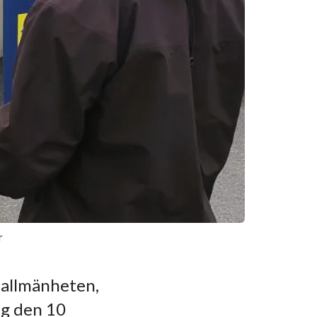
r
n allmänheten,
ag den 10