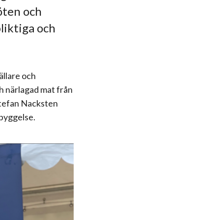
öten och
liktiga och
ällare och
ch närlagad mat från
Stefan Nacksten
ebyggelse.