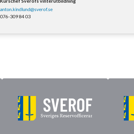
Kurschef Sverofs vinterutbildning
anton.kindlund@sverof.se
076-309 84 03