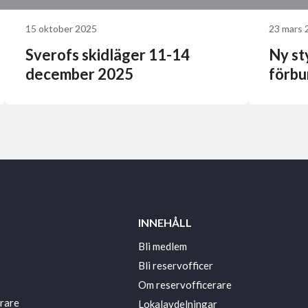
15 oktober 2025
23 mars 
Sverofs skidläger 11-14
Ny st
december 2025
förb
INNEHÅLL
Bli medlem
Bli reservofficer
Om reservofficerare
erare
Lokalavdelningar