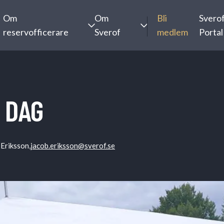
Om
Om
Bli
Svero
reservofficerare
Sverof
medlem
Portal
 DAG
Eriksson,
jacob.eriksson@sverof.se