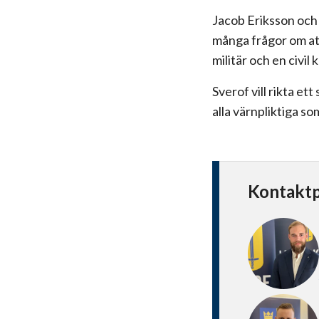
Jacob Eriksson och
många frågor om att
militär och en civil k
Sverof vill rikta et
alla värnpliktiga s
Kontakt