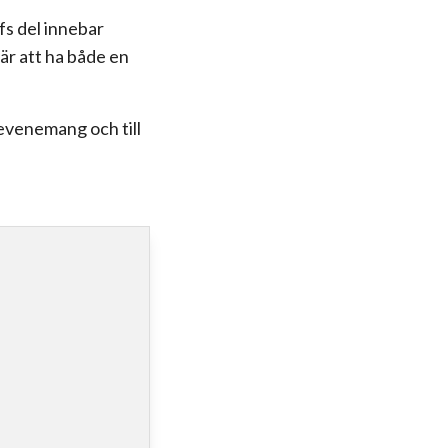
s del innebar
är att ha både en
t evenemang och till