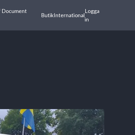
f Document
Logga
Butik
International
in