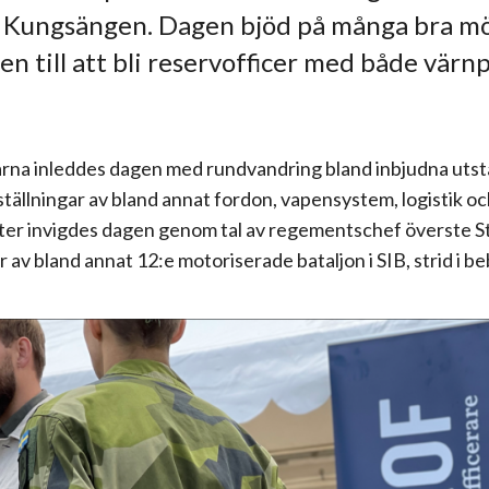
 Kungsängen. Dagen bjöd på många bra m
n till att bli reservofficer med både värnp
rna inleddes dagen med rundvandring bland inbjudna utst
tällningar av bland annat fordon, vapensystem, logistik o
er invigdes dagen genom tal av regementschef överste 
r av bland annat 12:e motoriserade bataljon i SIB, strid i b