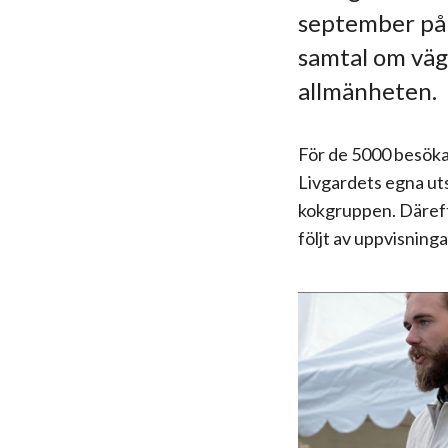
september på
samtal om väge
allmänheten.
För de 5000 besöka
Livgardets egna uts
kokgruppen. Däreft
följt av uppvisninga