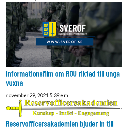
Informationsfilm om ROU riktad till unga
vuxna
november 29, 2021 5:39 e m
Reservofficersakademien bjuder in till