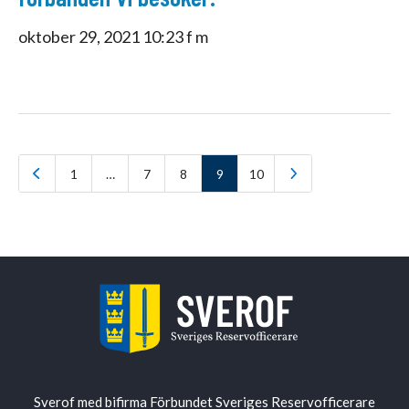
oktober 29, 2021 10:23 f m
1
…
7
8
9
10
Sverof med bifirma Förbundet Sveriges Reservofficerare