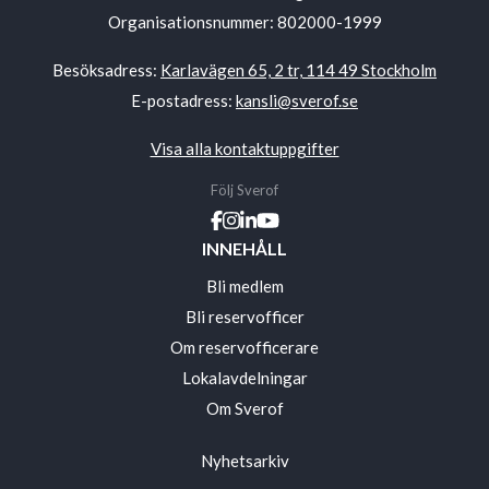
Organisationsnummer: 802000-1999
Besöksadress:
Karlavägen 65, 2 tr, 114 49 Stockholm
E-postadress:
kansli@sverof.se
Visa alla kontaktuppgifter
Följ Sverof
INNEHÅLL
Bli medlem
Bli reservofficer
Om reservofficerare
Lokalavdelningar
Om Sverof
Nyhetsarkiv